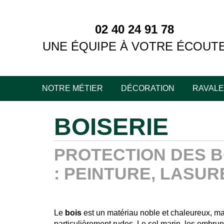
02 40 24 91 78
UNE ÉQUIPE À VOTRE ÉCOUT
NOTRE MÉTIER
DÉCORATION
RAVAL
BOISERIE
PROTECTION DES B
: PEINTURE, LASURE
Le
bois
est un matériau noble et chaleureux, ma
particulièrement rudes. Le sel marin, les embruns