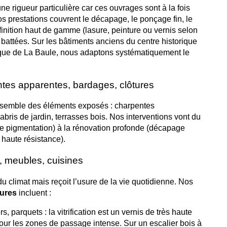
 rigueur particulière car ces ouvrages sont à la fois
s prestations couvrent le décapage, le ponçage fin, le
e finition haut de gamme (lasure, peinture ou vernis selon
et battées. Sur les bâtiments anciens du centre historique
oque de La Baule, nous adaptons systématiquement le
ntes apparentes, bardages, clôtures
semble des éléments exposés : charpentes
bris de jardin, terrasses bois. Nos interventions vont du
 de pigmentation) à la rénovation profonde (décapage
n haute résistance).
s, meubles, cuisines
 du climat mais reçoit l’usure de la vie quotidienne. Nos
eures
incluent :
s, parquets : la vitrification est un vernis de très haute
pour les zones de passage intense. Sur un escalier bois à