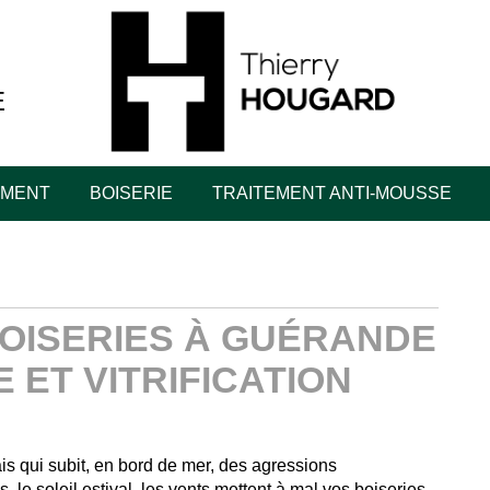
E
EMENT
BOISERIE
TRAITEMENT ANTI-MOUSSE
OISERIES À GUÉRANDE
 ET VITRIFICATION
is qui subit, en bord de mer, des agressions
, le soleil estival, les vents mettent à mal vos boiseries