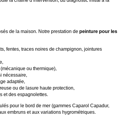
te la chaîne d’intervention, du diagnostic initial à la
osés de la maison. Notre prestation de
peinture pour les
ats, fentes, traces noires de champignon, jointures
e,
(mécanique ou thermique),
si nécessaire,
age adaptée,
reuse ou de lasure haute protection,
s et des espagnolettes.
rmulés pour le bord de mer (gammes Caparol Capadur,
aux embruns et aux variations hygrométriques.