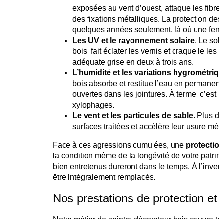
exposées au vent d’ouest, attaque les fibres
des fixations métalliques. La protection d
quelques années seulement, là où une fenêt
Les UV et le rayonnement solaire
. Le so
bois, fait éclater les vernis et craquelle l
adéquate grise en deux à trois ans.
L’humidité et les variations hygrométri
bois absorbe et restitue l’eau en permanence
ouvertes dans les jointures. À terme, c’es
xylophages.
Le vent et les particules de sable
. Plus 
surfaces traitées et accélère leur usure m
Face à ces agressions cumulées, une
protecti
la condition même de la longévité de votre patri
bien entretenus dureront dans le temps. À l’inver
être intégralement remplacés.
Nos prestations de protection et