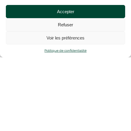
entraîner des défauts d’étanchéité ou
un vieillissement prématuré.
Accepter
Faire appel à un artisan spécialisé
Refuser
vous assure :
un diagnostic précis
Voir les préférences
des solutions adaptées à votre
façade
Politique de confidentialité
un chantier sécurisé
une finition durable et
esthétique
Conclusion
Le
ravalement de façade
est bien
plus qu’une simple opération
esthétique : il
protège votre
habitation
,
améliore son confort
et
valorise votre patrimoine
. Dans
les secteurs de
La Baule
,