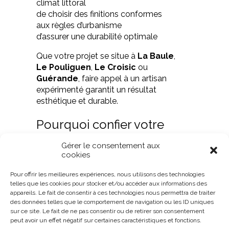
climat littoral
de choisir des finitions conformes
aux règles d’urbanisme
d’assurer une durabilité optimale
Que votre projet se situe à
La Baule
,
Le Pouliguen
,
Le Croisic
ou
Guérande
, faire appel à un artisan
expérimenté garantit un résultat
esthétique et durable.
Pourquoi confier votre
ravalement de façade à
Gérer le consentement aux
un professionnel ?
cookies
Pour offrir les meilleures expériences, nous utilisons des technologies
Un ravalement de façade demande
telles que les cookies pour stocker et/ou accéder aux informations des
un savoir-faire technique précis, une
appareils. Le fait de consentir à ces technologies nous permettra de traiter
bonne connaissance des matériaux
des données telles que le comportement de navigation ou les ID uniques
et le respect des normes en vigueur.
sur ce site. Le fait de ne pas consentir ou de retirer son consentement
peut avoir un effet négatif sur certaines caractéristiques et fonctions.
Une mauvaise application peut