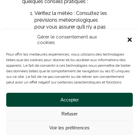
quelques conseils pratiques :
Vérifiez la météo : Consultez les
prévisions météorologiques
pour vous assurer qu’il n’y a pas
de pluie prévue pendant au
Gérer le consentement aux
moins 48 heures après
cookies
l’application.
Appliquez par temps sec :
Pour offrir les meilleures expériences, nous utilisons des technologies
telles que les cookies pour stocker et/ou accéder aux informations des
Choisissez un jour sec, de
appareils. Le fait de consentir à ces technologies nous permettra de traiter
préférence tôt dans la matinée,
des données telles que le comportement de navigation ou les ID uniques
lorsque la toiture est
sur ce site. Le fait de ne pas consentir ou de retirer son consentement
complètement sèche et propre.
peut avoir un effet négatif sur certaines caractéristiques et fonctions.
Respectez le temps de
séchage : Laissez suffisamment
Accepter
de temps au produit pour
sécher et agir sur la toiture
Refuser
avant toute exposition à l’eau.
Voir les préférences
Faites appel à un
professionnel pour un